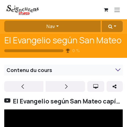
Se rendre au contenu
Nav
El Evangelio según San Mateo
0
%
Contenu du cours
El Evangelio según San Mateo capítulo 14 versos 1-21 | LUMO | NIV