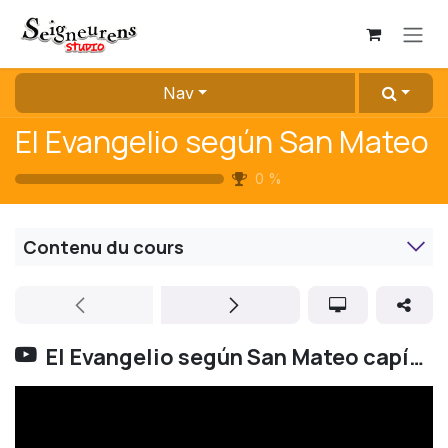
Se rendre au contenu
Nav
El Evangelio según San Mateo
0
%
Contenu du cours
El Evangelio según San Mateo capítulo 1 versos 1-17 | LUMO | NIV