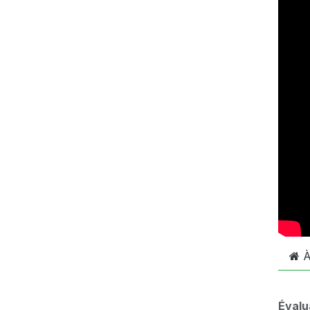
À
Évalu