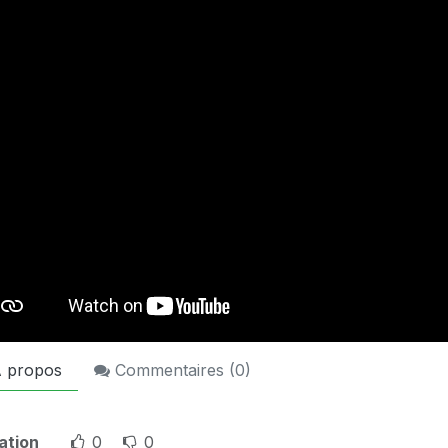
 propos
Commentaires (
0
)
ation
0
0