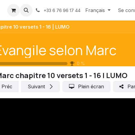
us
Contactez-nous
Français
Se con
+33 6 76 96 17 44
itre 10 versets 1 - 16 | LUMO
Évangile selon Marc
0
%
arc chapitre 10 versets 1 - 16 | LUMO
Préc
Suivant
Plein écran
Par