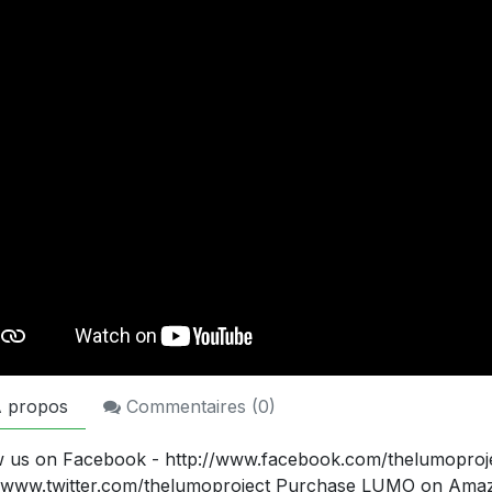
 propos
Commentaires (
0
)
w us on Facebook - http://www.facebook.com/thelumoprojec
//www.twitter.com/thelumoproject Purchase LUMO on Amaz