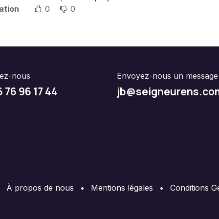
ation
0
0
lez-nous
Envoyez-nous un message
6 76 96 17 44
jb@seigneurens.co
À propos de nous
•
Mentions légales
•
Conditions G