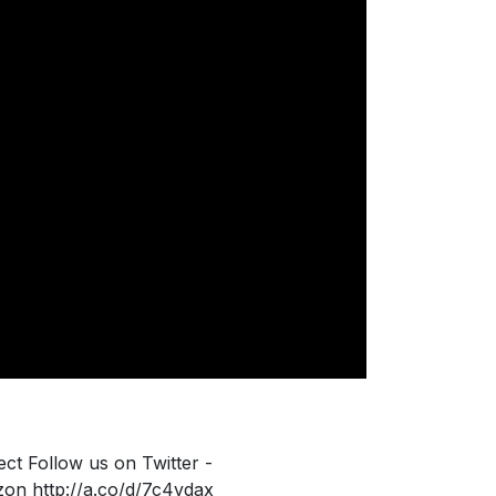
t Follow us on Twitter -
on http://a.co/d/7c4vdax