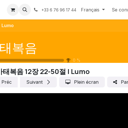
us
Contactez-nous
Français
Se con
+33 6 76 96 17 44
 Lumo
태복음
0
%
마태복음 12장 22-50절 | Lumo
Préc
Suivant
Plein écran
Par