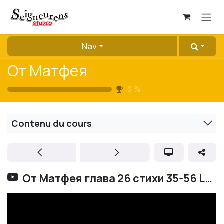
Se rendre au contenu
Nav
От Матфея
0
%
Contenu du cours
От Матфея глава 26 стихи 35-56 LUMO