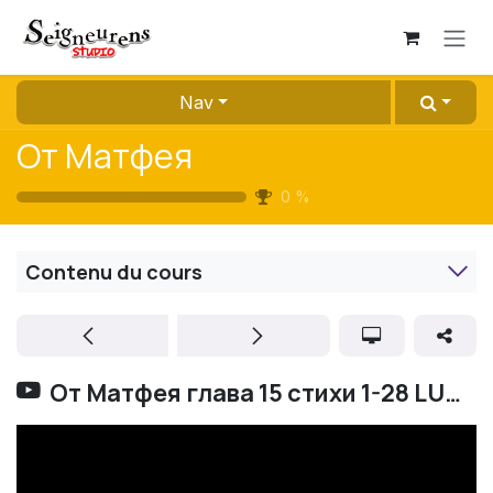
Se rendre au contenu
Nav
От Матфея
0
%
Contenu du cours
От Матфея глава 15 стихи 1-28 LUMO