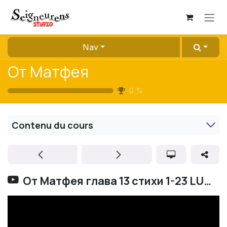
Se rendre au contenu
Nav
От Матфея
0
%
Contenu du cours
От Матфея глава 13 стихи 1-23 LUMO