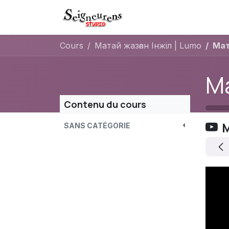
Se rendre au contenu
Boutique
Rendez-vo
Cours
Матай жазған Інжіл | Lumo
Мат
Contenu du cours
М
SANS CATÉGORIE