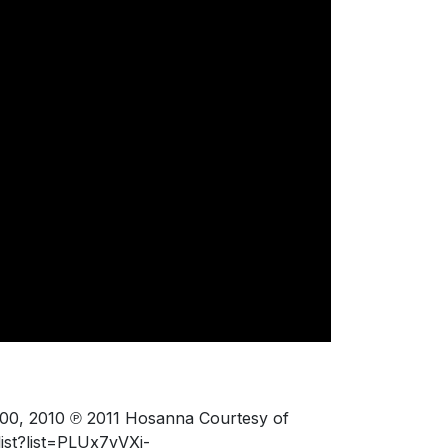
000, 2010 ℗ 2011 Hosanna Courtesy of
ist?list=PLUx7vVXi-