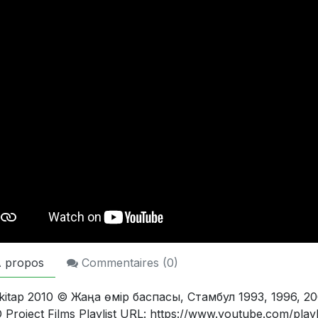
 propos
Commentaires (
0
)
i kitap 2010 © Жаңа өмір баспасы, Стамбул 1993, 1996, 2
Project Films Playlist URL: https://www.youtube.com/playl