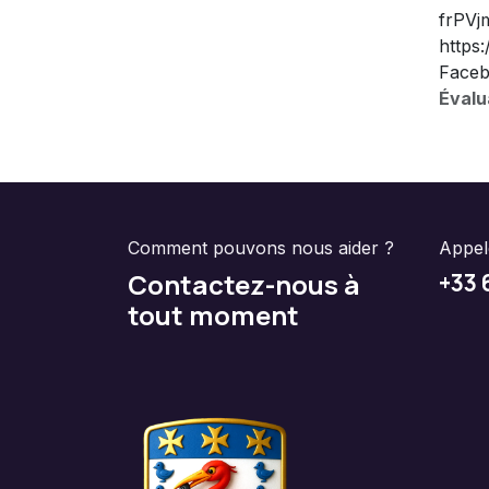
frPVj
https
Faceb
Évalu
Comment pouvons nous aider ?
Appe
Contactez-nous à
+33 
tout moment