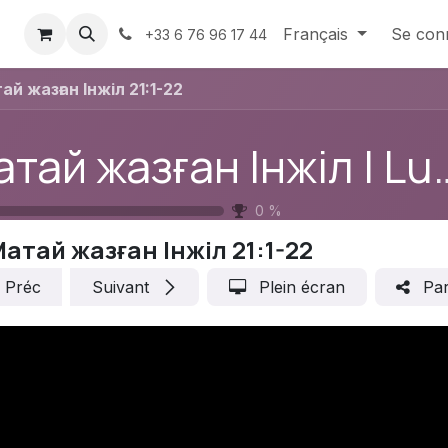
us
Contactez-nous
Français
Se con
+33 6 76 96 17 44
ай жазған Інжіл 21:1-22
Матай жазған 
0
%
атай жазған Інжіл 21:1-22
Préc
Suivant
Plein écran
Par