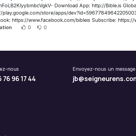
mFoLB2KlyybmbcVgkV- Download App: http://Bible.is Global
://play.google.com/store/apps/dev?id=5967784964220500393
ook: https://www.facebook.com/bibleis Subscribe: https:/
ation
0
0
lez-nous
Envoyez-nous un message
6 76 96 17 44
jb@seigneurens.co