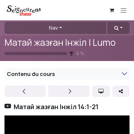
Se rendre au contenu
Nav
Матай жазған Інжіл | Lumo
0
%
Contenu du cours
Матай жазған Інжіл 14:1-21