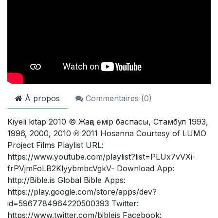
À propos
Commentaires (
0
)
Kiyeli kitap 2010 © Жаңа өмір баспасы, Стамбул 1993,
1996, 2000, 2010 ℗ 2011 Hosanna Courtesy of LUMO
Project Films Playlist URL:
https://www.youtube.com/playlist?list=PLUx7vVXi-
frPVjmFoLB2KlyybmbcVgkV- Download App:
http://Bible.is Global Bible Apps:
https://play.google.com/store/apps/dev?
id=5967784964220500393 Twitter:
https://www.twitter.com/bibleis Facebook: