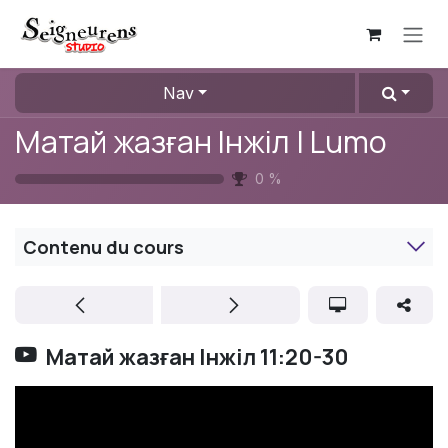
Se rendre au contenu
Nav
Матай жазған Інжіл | Lumo
0
%
Contenu du cours
Матай жазған Інжіл 11:20-30