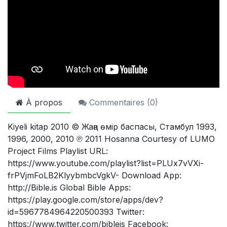
À propos
Commentaires (
0
)
Kiyeli kitap 2010 © Жаңа өмір баспасы, Стамбул 1993,
1996, 2000, 2010 ℗ 2011 Hosanna Courtesy of LUMO
Project Films Playlist URL:
https://www.youtube.com/playlist?list=PLUx7vVXi-
frPVjmFoLB2KlyybmbcVgkV- Download App:
http://Bible.is Global Bible Apps:
https://play.google.com/store/apps/dev?
id=5967784964220500393 Twitter:
https://www.twitter.com/bibleis Facebook: